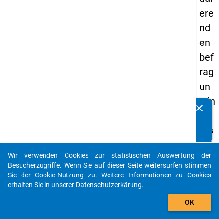
ere
nd
en
bef
rag
un
g in
clear
Kennen Sie Publikationen, die auf Basis unserer
De
Datenpakete entstanden sind? Dann teilen Sie uns diese
uts
bitte mit...
chl
Wir verwenden Cookies zur statistischen Auswertung der
an
auto_stories
Besucherzugriffe. Wenn Sie auf dieser Seite weitersurfen stimmen
d
Sie der Cookie-Nutzung zu. Weitere Informationen zu Cookies
erhalten Sie in unserer
Datenschutzerkärung
.
(20
add_shopping_cart
21)
OK
"