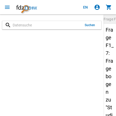
menu
account_circle
shopping_cart
EN
Frage
F
search
Suchen
Fra
ge
F1_
7:
Fra
ge
bo
ge
n
zu
"St
udi