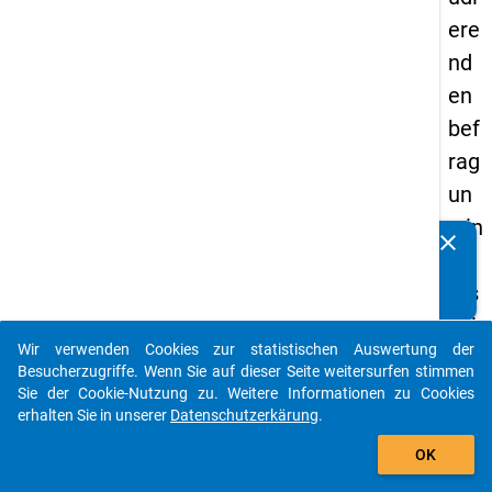
ere
nd
en
bef
rag
un
g in
clear
Kennen Sie Publikationen, die auf Basis unserer
De
Datenpakete entstanden sind? Dann teilen Sie uns diese
uts
bitte mit...
chl
Wir verwenden Cookies zur statistischen Auswertung der
an
auto_stories
Besucherzugriffe. Wenn Sie auf dieser Seite weitersurfen stimmen
d
Sie der Cookie-Nutzung zu. Weitere Informationen zu Cookies
erhalten Sie in unserer
Datenschutzerkärung
.
(20
add_shopping_cart
21)
OK
"