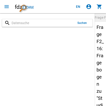
menu
account_circle
shopping_cart
EN
Frage
F
search
Suchen
Fra
ge
F2_
16:
Fra
ge
bo
ge
n
zu
"St
udi