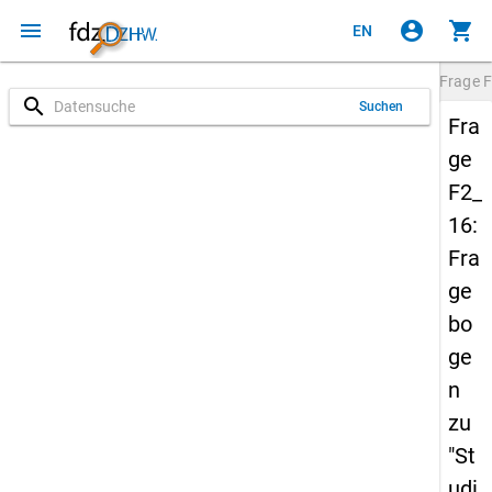
menu
account_circle
shopping_cart
EN
Frage
F
search
Suchen
Fra
ge
F2_
16:
Fra
ge
bo
ge
n
zu
"St
udi