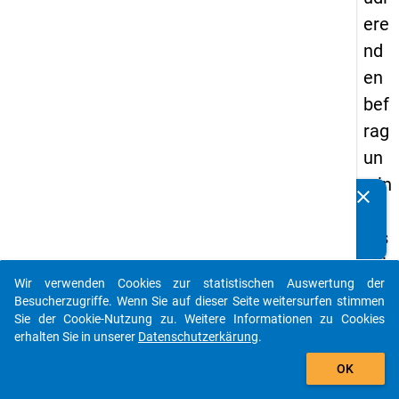
ere
nd
en
bef
rag
un
g in
clear
Kennen Sie Publikationen, die auf Basis unserer
De
Datenpakete entstanden sind? Dann teilen Sie uns diese
uts
bitte mit...
chl
Wir verwenden Cookies zur statistischen Auswertung der
an
auto_stories
Besucherzugriffe. Wenn Sie auf dieser Seite weitersurfen stimmen
d
Sie der Cookie-Nutzung zu. Weitere Informationen zu Cookies
erhalten Sie in unserer
Datenschutzerkärung
.
(20
add_shopping_cart
21)
OK
"