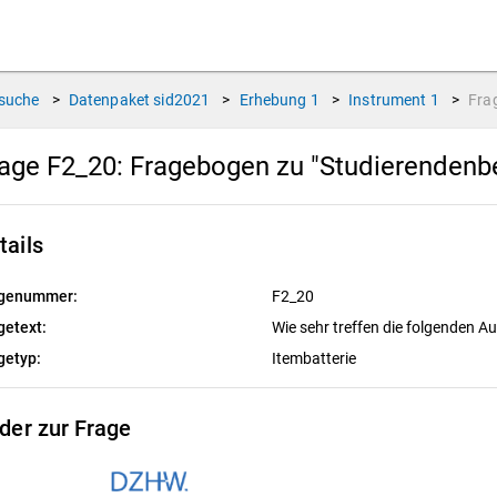
suche
>
Datenpaket
sid2021
>
Erhebung
1
>
Instrument
1
>
Fra
age F2_20:
Fragebogen zu "Studierendenbe
tails
genummer:
F2_20
getext:
Wie sehr treffen die folgenden A
getyp:
Itembatterie
lder zur Frage