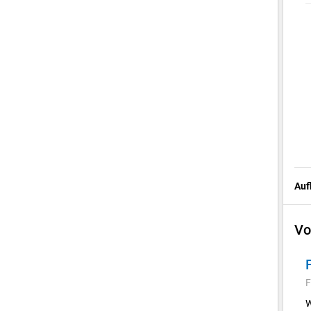
Auf
Vo
F
W