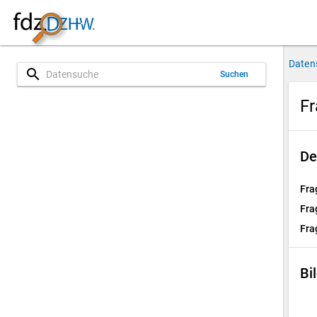
Daten
search
Suchen
Fr
De
Fra
Fra
Fra
Bi