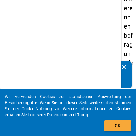
ere
nd
en
bef
rag
un
g in
clear
Kennen Sie Publikationen, die auf Basis unserer
De
Datenpakete entstanden sind? Dann teilen Sie uns diese
uts
bitte mit...
chl
Wir verwenden Cookies zur statistischen Auswertung der
an
auto_stories
Besucherzugriffe. Wenn Sie auf dieser Seite weitersurfen stimmen
d
Sie der Cookie-Nutzung zu. Weitere Informationen zu Cookies
erhalten Sie in unserer
Datenschutzerkärung
.
(20
add_shopping_cart
21)
OK
"