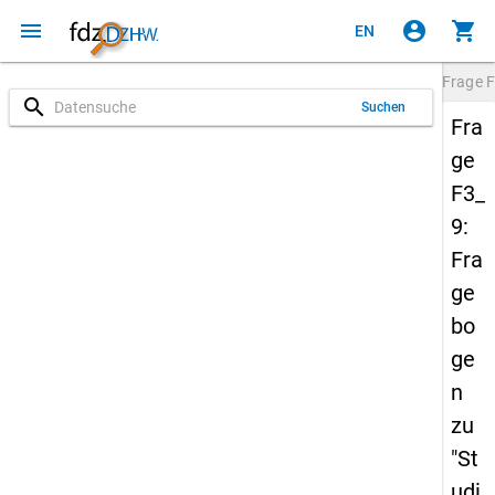
menu
account_circle
shopping_cart
EN
Frage
F
search
Suchen
Fra
ge
F3_
9:
Fra
ge
bo
ge
n
zu
"St
udi