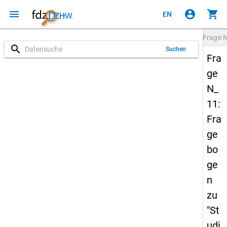
menu
account_circle
shopping_cart
EN
Frage
N
search
Suchen
Fra
ge
N_
11:
Fra
ge
bo
ge
n
zu
"St
udi