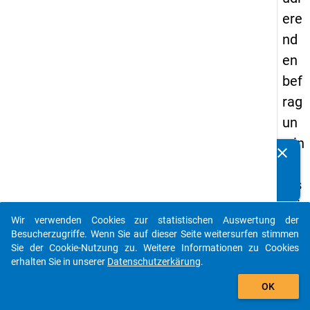
ere
nd
en
bef
rag
un
g in
clear
Kennen Sie Publikationen, die auf Basis unserer
De
Datenpakete entstanden sind? Dann teilen Sie uns diese
uts
bitte mit...
chl
Wir verwenden Cookies zur statistischen Auswertung der
an
auto_stories
Besucherzugriffe. Wenn Sie auf dieser Seite weitersurfen stimmen
d
Sie der Cookie-Nutzung zu. Weitere Informationen zu Cookies
erhalten Sie in unserer
Datenschutzerkärung
.
(20
add_shopping_cart
21)
OK
"