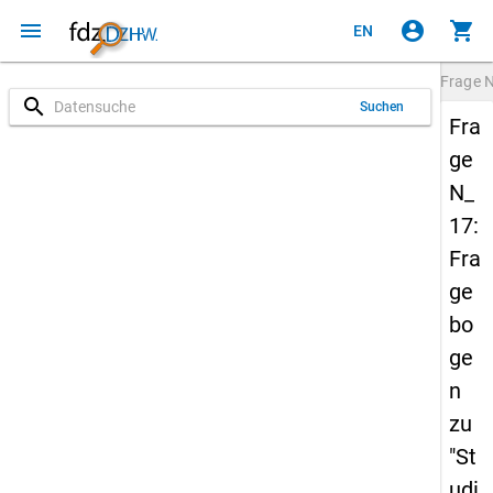
menu
account_circle
shopping_cart
EN
Frage
N
search
Suchen
Fra
ge
N_
17:
Fra
ge
bo
ge
n
zu
"St
udi