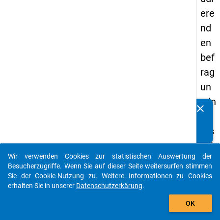
ere
nd
en
bef
rag
un
g in
clear
Kennen Sie Publikationen, die auf Basis unserer
De
Datenpakete entstanden sind? Dann teilen Sie uns diese
uts
bitte mit...
chl
Wir verwenden Cookies zur statistischen Auswertung der
an
auto_stories
Besucherzugriffe. Wenn Sie auf dieser Seite weitersurfen stimmen
d
Sie der Cookie-Nutzung zu. Weitere Informationen zu Cookies
erhalten Sie in unserer
Datenschutzerkärung
.
(20
add_shopping_cart
21)
OK
"