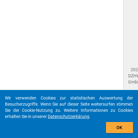
202
DZH
Gmb
Wir verwenden Cookies zur statistischen Auswertung der
Imp
Besucherzugriffe. Wenn Sie auf dieser Seite weitersurfen stimmen
Dat
Sie der Cookie-Nutzung zu. Weitere Informationen zu Cookies
Dat
erhalten Sie in unserer
Datenschutzerkärung
.
Fee
gebe
Die id que-sid2021-ins1-c1_6$ referenziert auf eine
OK
close
Dok
unbekannte Frage.