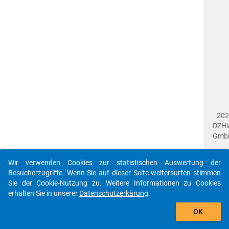
202
DZH
Gmb
Wir verwenden Cookies zur statistischen Auswertung der
Imp
Besucherzugriffe. Wenn Sie auf dieser Seite weitersurfen stimmen
Dat
Sie der Cookie-Nutzung zu. Weitere Informationen zu Cookies
Dat
erhalten Sie in unserer
Datenschutzerkärung
.
Fee
gebe
Die id que-sid2021-ins1-f2_9$ referenziert auf eine
OK
close
Dok
unbekannte Frage.