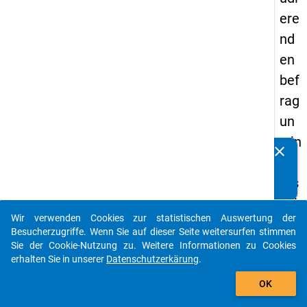
ere
nd
en
bef
rag
un
g in
clear
Kennen Sie Publikationen, die auf Basis unserer
De
Datenpakete entstanden sind? Dann teilen Sie uns diese
uts
bitte mit...
chl
Wir verwenden Cookies zur statistischen Auswertung der
an
auto_stories
Besucherzugriffe. Wenn Sie auf dieser Seite weitersurfen stimmen
d
Sie der Cookie-Nutzung zu. Weitere Informationen zu Cookies
erhalten Sie in unserer
Datenschutzerkärung
.
(20
add_shopping_cart
21)
OK
"