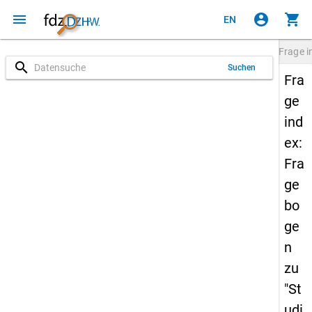
menu
account_circle
shopping_cart
EN
Frage
i
search
Suchen
Fra
ge
ind
ex:
Fra
ge
bo
ge
n
zu
"St
udi