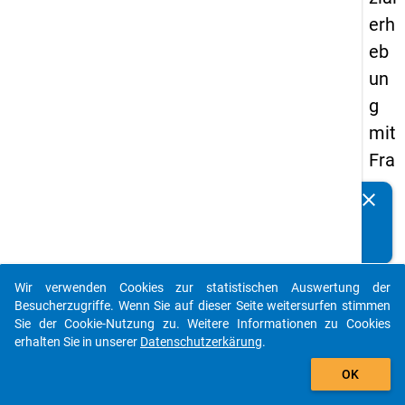
erh
eb
un
g
mit
Fra
ge
clear
Kennen Sie Publikationen, die auf Basis unserer
n
Datenpakete entstanden sind? Dann teilen Sie uns diese
zu
bitte mit...
de
Wir verwenden Cookies zur statistischen Auswertung der
n
auto_stories
Besucherzugriffe. Wenn Sie auf dieser Seite weitersurfen stimmen
Au
Sie der Cookie-Nutzung zu. Weitere Informationen zu Cookies
erhalten Sie in unserer
Datenschutzerkärung
.
sga
add_shopping_cart
be
OK
n