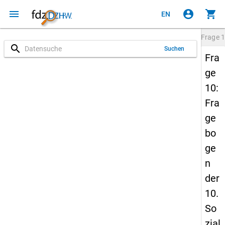
menu
account_circle
shopping_cart
EN
Frage
1
search
Suchen
Fra
ge
10:
Fra
ge
bo
ge
n
der
10.
So
zial