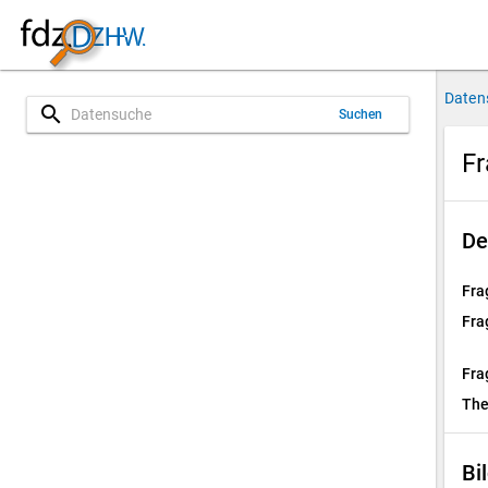
Daten
search
Suchen
Fr
De
Fra
Fra
Fra
Th
Bi