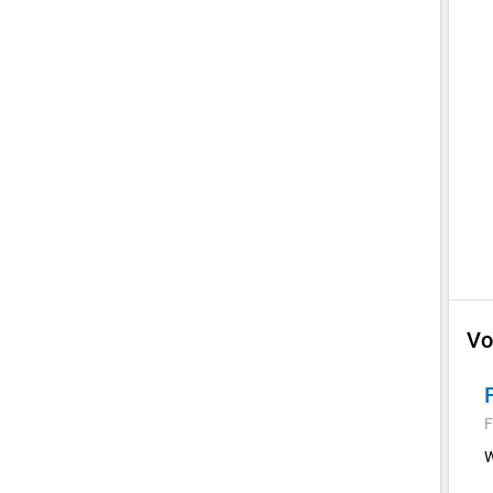
Vo
F
W