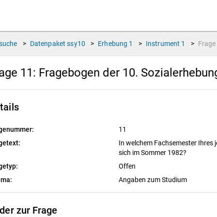
suche
>
Datenpaket
ssy10
>
Erhebung
1
>
Instrument
1
>
Frag
age 11:
Fragebogen der 10. Sozialerhebun
tails
genummer:
11
getext:
In welchem Fachsemester Ihres j
sich im Sommer 1982?
getyp:
Offen
ema:
Angaben zum Studium
lder zur Frage