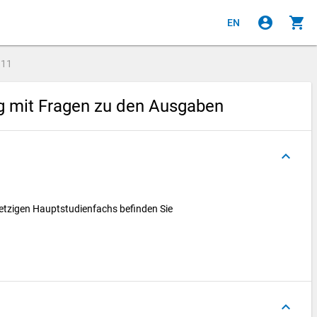
account_circle
shopping_cart
EN
e
11
g mit Fragen zu den Ausgaben
keyboard_arrow_up
etzigen Hauptstudienfachs befinden Sie
keyboard_arrow_up