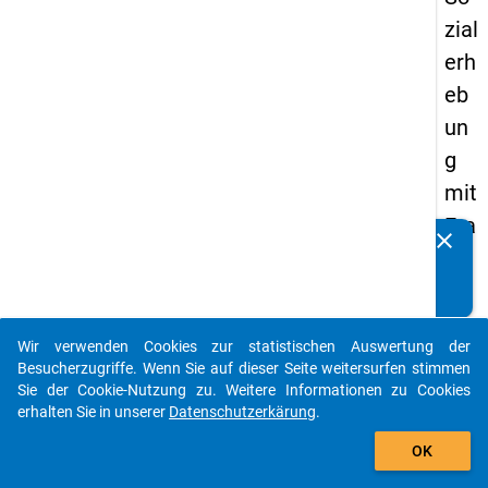
zial
erh
eb
un
g
mit
Fra
clear
Kennen Sie Publikationen, die auf Basis unserer
ge
Datenpakete entstanden sind? Dann teilen Sie uns diese
n
bitte mit...
zu
Wir verwenden Cookies zur statistischen Auswertung der
de
auto_stories
Besucherzugriffe. Wenn Sie auf dieser Seite weitersurfen stimmen
n
Sie der Cookie-Nutzung zu. Weitere Informationen zu Cookies
erhalten Sie in unserer
Datenschutzerkärung
.
Au
add_shopping_cart
sga
OK
be