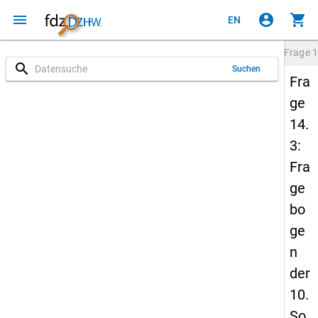
menu
account_circle
shopping_cart
EN
Frage
1
search
Suchen
Fra
ge
14.
3:
Fra
ge
bo
ge
n
der
10.
So