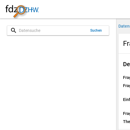
Daten
search
Suchen
Fr
De
Fra
Fra
Ein
Fra
Th