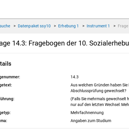
suche
>
Datenpaket
ssy10
>
Erhebung
1
>
Instrument
1
>
Frag
age 14.3:
Fragebogen der 10. Sozialerheb
tails
genummer:
14.3
getext:
Aus welchen Gründen haben Sie I
Abschlussprüfung gewechselt?
führung:
(Falls Sie mehrmals gewechselt h
nur auf den letzten Wechsel: M
getyp:
Mehrfachnennung
ema:
Angaben zum Studium