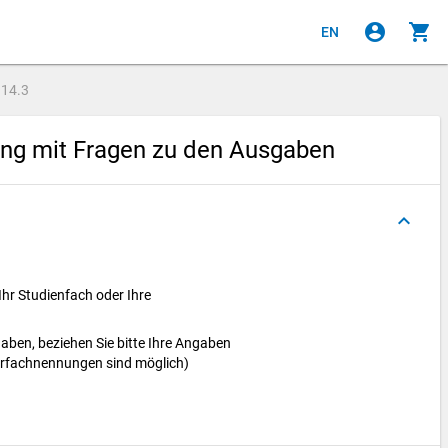
account_circle
shopping_cart
EN
e
14.3
ung mit Fragen zu den Ausgaben
keyboard_arrow_up
hr Studienfach oder Ihre
aben, beziehen Sie bitte Ihre Angaben
ehrfachnennungen sind möglich)