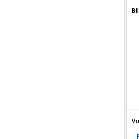
Bi
Vo