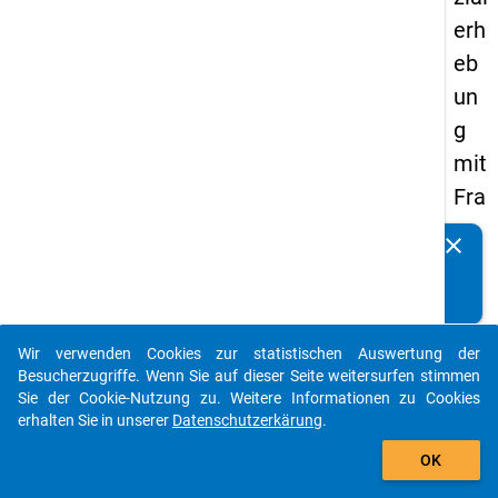
erh
eb
un
g
mit
Fra
ge
clear
Kennen Sie Publikationen, die auf Basis unserer
n
Datenpakete entstanden sind? Dann teilen Sie uns diese
zu
bitte mit...
de
Wir verwenden Cookies zur statistischen Auswertung der
n
auto_stories
Besucherzugriffe. Wenn Sie auf dieser Seite weitersurfen stimmen
Au
Sie der Cookie-Nutzung zu. Weitere Informationen zu Cookies
erhalten Sie in unserer
Datenschutzerkärung
.
sga
add_shopping_cart
be
OK
n