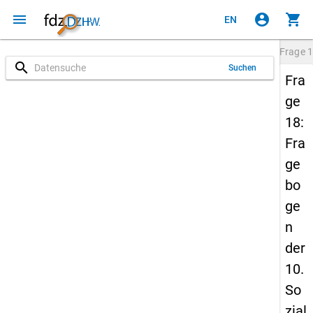
menu
account_circle
shopping_cart
EN
Frage
1
search
Suchen
Fra
ge
18:
Fra
ge
bo
ge
n
der
10.
So
zial