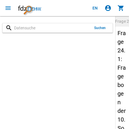
menu
account_circle
shopping_cart
EN
Frage
2
search
Suchen
Fra
ge
24.
1:
Fra
ge
bo
ge
n
der
10.
So