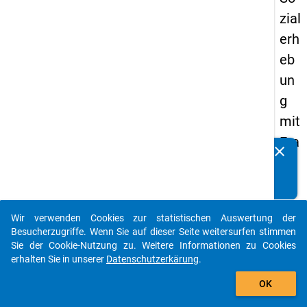
zial
erh
eb
un
g
mit
Fra
clear
Kennen Sie Publikationen, die auf Basis unserer
ge
Datenpakete entstanden sind? Dann teilen Sie uns diese
n
bitte mit...
zu
Wir verwenden Cookies zur statistischen Auswertung der
de
auto_stories
Besucherzugriffe. Wenn Sie auf dieser Seite weitersurfen stimmen
n
Sie der Cookie-Nutzung zu. Weitere Informationen zu Cookies
erhalten Sie in unserer
Datenschutzerkärung
.
Au
add_shopping_cart
sga
OK
be