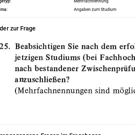
getyp:
Mehrfachnennung
ema:
Angaben zum Studium
lder zur Frage