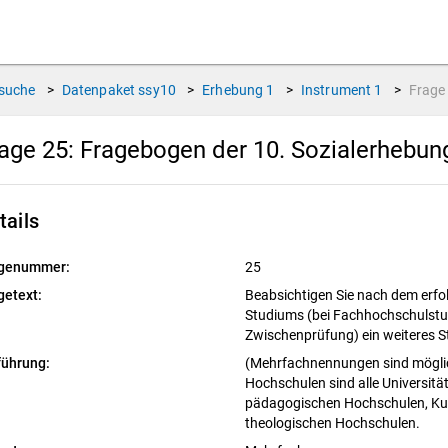
suche
>
Datenpaket
ssy10
>
Erhebung
1
>
Instrument
1
>
Frag
age 25:
Fragebogen der 10. Sozialerhebun
tails
genummer:
25
getext:
Beabsichtigen Sie nach dem erfol
Studiums (bei Fachhochschulst
Zwischenprüfung) ein weiteres 
führung:
(Mehrfachnennungen sind möglic
Hochschulen sind alle Universit
pädagogischen Hochschulen, Ku
theologischen Hochschulen.