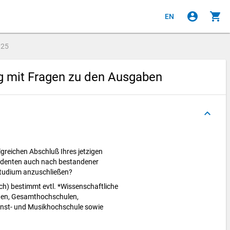
account_circle
shopping_cart
EN
e
25
g mit Fragen zu den Ausgaben
keyboard_arrow_up
greichen Abschluß Ihres jetzigen
udenten auch nach bestandener
Studium anzuschließen?
h) bestimmt evtl. *Wissenschaftliche
äten, Gesamthochschulen,
nst- und Musikhochschule sowie