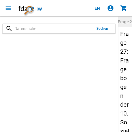
menu
account_circle
shopping_cart
EN
Frage
2
search
Suchen
Fra
ge
27:
Fra
ge
bo
ge
n
der
10.
So
zial