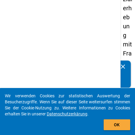
erh
eb
un
g
mit
Fra
ge
clear
Kennen Sie Publikationen, die auf Basis unserer
n
Datenpakete entstanden sind? Dann teilen Sie uns diese
zu
bitte mit...
de
Wir verwenden Cookies zur statistischen Auswertung der
n
auto_stories
Besucherzugriffe. Wenn Sie auf dieser Seite weitersurfen stimmen
Au
Sie der Cookie-Nutzung zu. Weitere Informationen zu Cookies
erhalten Sie in unserer
Datenschutzerkärung
.
sga
add_shopping_cart
be
OK
n