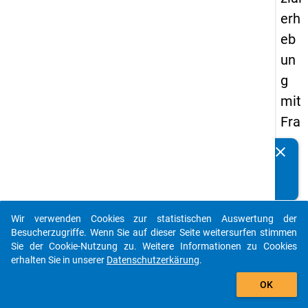
erh
eb
un
g
mit
Fra
ge
clear
Kennen Sie Publikationen, die auf Basis unserer
n
Datenpakete entstanden sind? Dann teilen Sie uns diese
zu
bitte mit...
de
Wir verwenden Cookies zur statistischen Auswertung der
n
auto_stories
Besucherzugriffe. Wenn Sie auf dieser Seite weitersurfen stimmen
Au
Sie der Cookie-Nutzung zu. Weitere Informationen zu Cookies
erhalten Sie in unserer
Datenschutzerkärung
.
sga
add_shopping_cart
be
OK
n