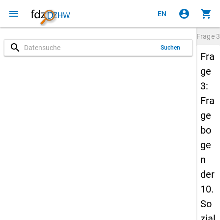
menu
account_circle
shopping_cart
EN
Frage
3
search
Suchen
Fra
ge
3:
Fra
ge
bo
ge
n
der
10.
So
zial