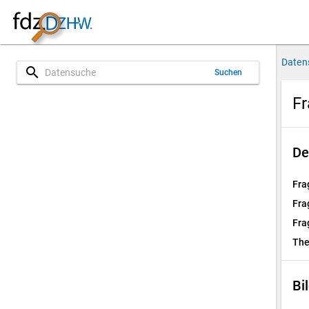
Daten
search
Suchen
Fr
De
Fra
Fra
Fra
Th
Bi