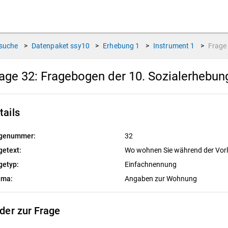
suche
>
Datenpaket
ssy10
>
Erhebung
1
>
Instrument
1
>
Frag
age 32:
Fragebogen der 10. Sozialerhebun
tails
genummer:
32
getext:
Wo wohnen Sie während der Vo
getyp:
Einfachnennung
ema:
Angaben zur Wohnung
lder zur Frage