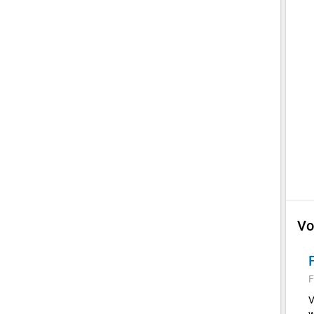
Vo
F
V