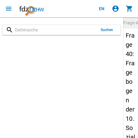
menu
account_circle
shopping_cart
EN
Frage
4
search
Suchen
Fra
ge
40:
Fra
ge
bo
ge
n
der
10.
So
zial