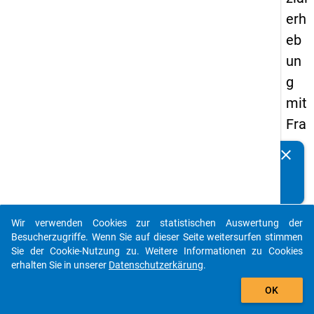
erh
eb
un
g
mit
Fra
ge
clear
Kennen Sie Publikationen, die auf Basis unserer
n
Datenpakete entstanden sind? Dann teilen Sie uns diese
zu
bitte mit...
de
Wir verwenden Cookies zur statistischen Auswertung der
n
auto_stories
Besucherzugriffe. Wenn Sie auf dieser Seite weitersurfen stimmen
Au
Sie der Cookie-Nutzung zu. Weitere Informationen zu Cookies
erhalten Sie in unserer
Datenschutzerkärung
.
sga
add_shopping_cart
be
OK
n