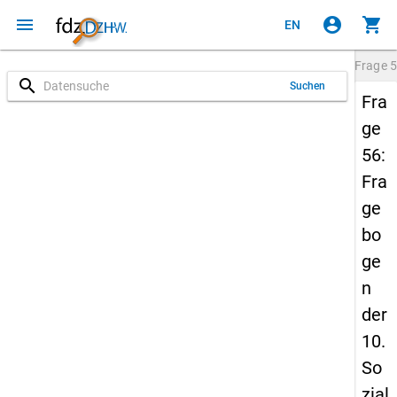
menu
account_circle
shopping_cart
EN
Frage
5
search
Suchen
Fra
ge
56:
Fra
ge
bo
ge
n
der
10.
So
zial