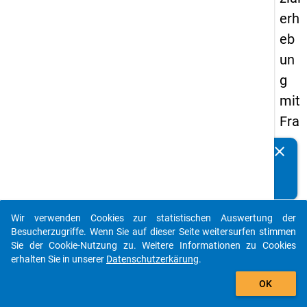
erh
eb
un
g
mit
Fra
ge
clear
Kennen Sie Publikationen, die auf Basis unserer
n
Datenpakete entstanden sind? Dann teilen Sie uns diese
zu
bitte mit...
de
Wir verwenden Cookies zur statistischen Auswertung der
n
auto_stories
Besucherzugriffe. Wenn Sie auf dieser Seite weitersurfen stimmen
Au
Sie der Cookie-Nutzung zu. Weitere Informationen zu Cookies
erhalten Sie in unserer
Datenschutzerkärung
.
sga
add_shopping_cart
be
OK
n