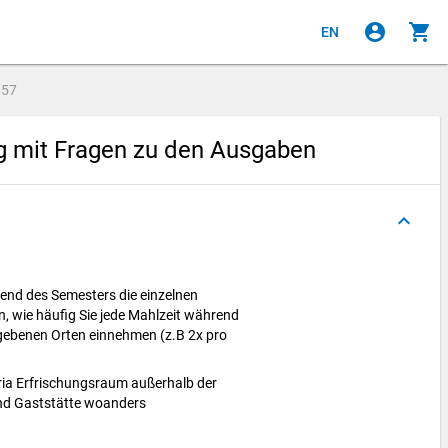
account_circle
shopping_cart
EN
e
57
g mit Fragen zu den Ausgaben
keyboard_arrow_up
end des Semesters die einzelnen
n, wie häufig Sie jede Mahlzeit während
gebenen Orten einnehmen (z.B 2x pro
ia Erfrischungsraum außerhalb der
nd Gaststätte woanders