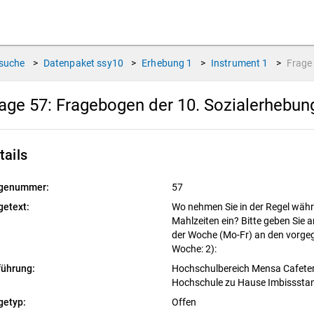
suche
>
Datenpaket
ssy10
>
Erhebung
1
>
Instrument
1
>
Frag
age 57:
Fragebogen der 10. Sozialerhebun
tails
genummer:
57
getext:
Wo nehmen Sie in der Regel währ
Mahlzeiten ein? Bitte geben Sie a
der Woche (Mo-Fr) an den vorge
Woche: 2):
führung:
Hochschulbereich Mensa Cafeter
Hochschule zu Hause Imbisssta
getyp:
Offen