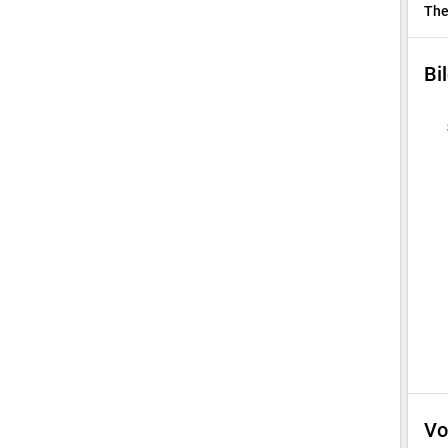
Th
Bi
Vo