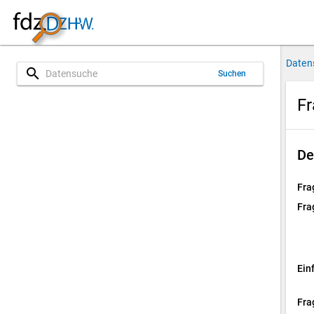
Daten
search
Suchen
Fr
De
Fra
Fra
Ein
Fra