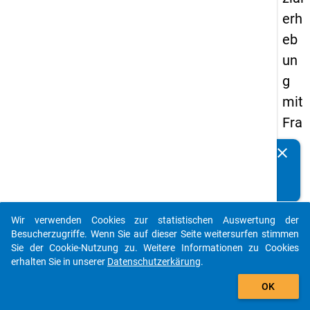
erh
eb
un
g
mit
Fra
ge
clear
Kennen Sie Publikationen, die auf Basis unserer
n
Datenpakete entstanden sind? Dann teilen Sie uns diese
zu
bitte mit...
de
Wir verwenden Cookies zur statistischen Auswertung der
n
auto_stories
Besucherzugriffe. Wenn Sie auf dieser Seite weitersurfen stimmen
Au
Sie der Cookie-Nutzung zu. Weitere Informationen zu Cookies
erhalten Sie in unserer
Datenschutzerkärung
.
sga
add_shopping_cart
be
OK
n