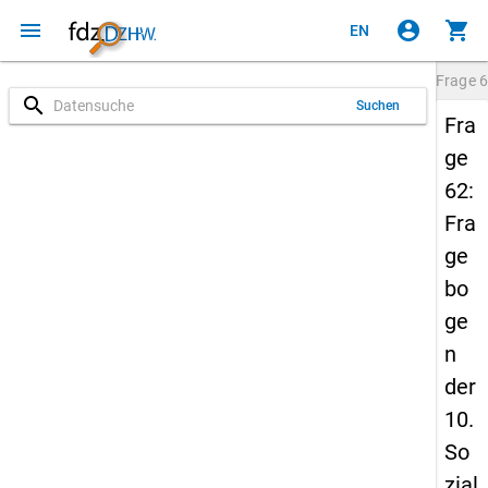
menu
account_circle
shopping_cart
EN
Frage
6
search
Suchen
Fra
ge
62:
Fra
ge
bo
ge
n
der
10.
So
zial