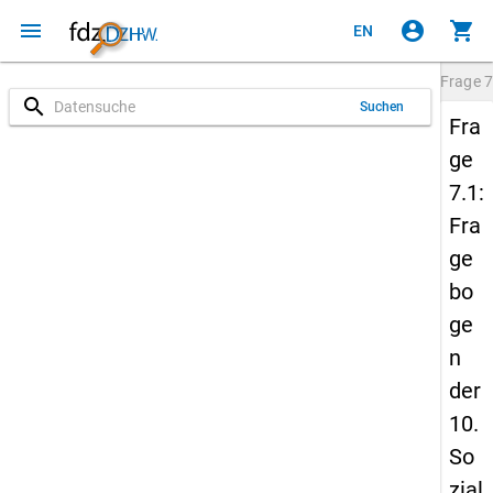
menu
account_circle
shopping_cart
EN
Frage
7
search
Suchen
Fra
ge
7.1:
Fra
ge
bo
ge
n
der
10.
So
zial