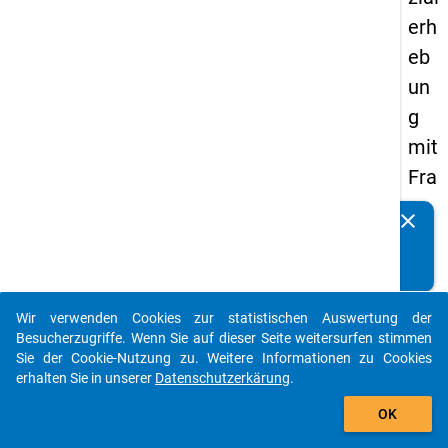
erh
eb
un
g
mit
Fra
ge
clear
Kennen Sie Publikationen, die auf Basis unserer
n
Datenpakete entstanden sind? Dann teilen Sie uns diese
zu
bitte mit...
de
Wir verwenden Cookies zur statistischen Auswertung der
n
auto_stories
Besucherzugriffe. Wenn Sie auf dieser Seite weitersurfen stimmen
Au
Sie der Cookie-Nutzung zu. Weitere Informationen zu Cookies
erhalten Sie in unserer
Datenschutzerkärung
.
sga
add_shopping_cart
be
OK
n