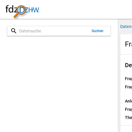
Daten
search
Suchen
Fr
De
Fra
Fra
Anl
Fra
Th