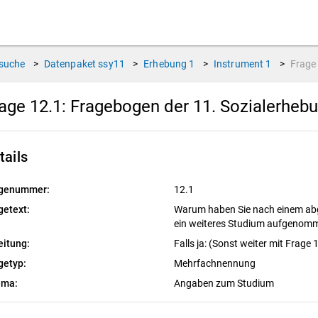
suche
>
Datenpaket
ssy11
>
Erhebung
1
>
Instrument
1
>
Frag
age 12.1:
Fragebogen der 11. Sozialerheb
tails
genummer:
12.1
getext:
Warum haben Sie nach einem ab
ein weiteres Studium aufgenomm
eitung:
Falls ja: (Sonst weiter mit Frag
getyp:
Mehrfachnennung
ema:
Angaben zum Studium