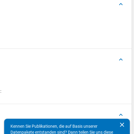
keyboard_arrow_up
keyboard_arrow_up
n:
keyboard_arrow_up
clear
Kennen Sie Publikationen, die auf Basis unserer
Konzepte
Datenpakete entstanden sind? Dann teilen Sie uns diese