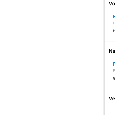
Vo
F
H
Na
F
G
Ve
E