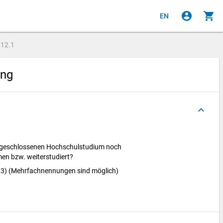
account_circle
shopping_cart
EN
e
12.1
ung
keyboard_arrow_up
geschlossenen Hochschulstudium noch
en bzw. weiterstudiert?
e 13) (Mehrfachnennungen sind möglich)