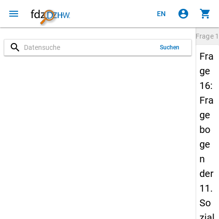
menu
account_circle
shopping_cart
EN
Frage
1
search
Suchen
Fra
ge
16:
Fra
ge
bo
ge
n
der
11.
So
zial