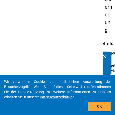
erh
eb
un
g
keybo
Details
Frage
clear
Kennen Sie Publikationen, die auf Basis unserer
16
Datenpakete entstanden sind? Dann teilen Sie uns diese
Fraget
bitte mit...
Wie vi
Semes
lagen 
Wir verwenden Cookies zur statistischen Auswertung der
auto_stories
zwisc
Besucherzugriffe. Wenn Sie auf dieser Seite weitersurfen stimmen
Erwer
Sie der Cookie-Nutzung zu. Weitere Informationen zu Cookies
Hochsc
erhalten Sie in unserer
Datenschutzerkärung
.
der A
add_shopping_cart
OK
(erst
Anleit