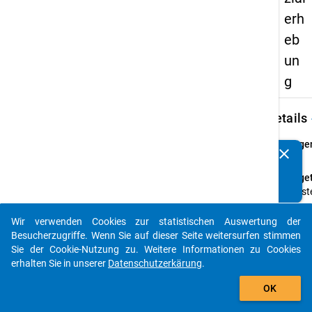
erh
eb
un
g
keybo
Details
Frage
clear
Kennen Sie Publikationen, die auf Basis unserer
19
Datenpakete entstanden sind? Dann teilen Sie uns diese
Fraget
bitte mit...
Wie st
die ge
Besch
Wir verwenden Cookies zur statistischen Auswertung der
auto_stories
ein?
Besucherzugriffe. Wenn Sie auf dieser Seite weitersurfen stimmen
Sie der Cookie-Nutzung zu. Weitere Informationen zu Cookies
Anleit
erhalten Sie in unserer
Datenschutzerkärung
.
(Mehr
add_shopping_cart
sind m
OK
Frage