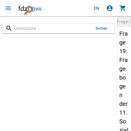
menu
account_circle
shopping_cart
EN
Frage
1
search
Suchen
Fra
ge
19:
Fra
ge
bo
ge
n
der
11.
So
zial