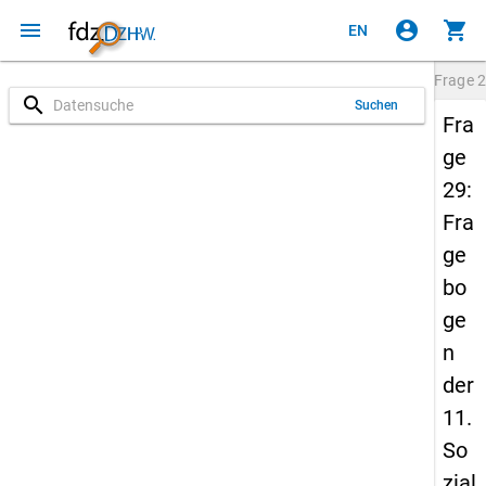
menu
account_circle
shopping_cart
EN
Frage
2
search
Suchen
Fra
ge
29:
Fra
ge
bo
ge
n
der
11.
So
zial