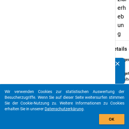
erh
eb
un
g
keybo
Details
Frage
clear
Kennen Sie Publikationen, die auf Basis unserer
29
Datenpakete entstanden sind? Dann teilen Sie uns diese
Fraget
bitte mit...
Erhalt
hinaus
Partn
Wir verwenden Cookies zur statistischen Auswertung der
auto_stories
oder 
Besucherzugriffe. Wenn Sie auf dieser Seite weitersurfen stimmen
(weite
Sie der Cookie-Nutzung zu. Weitere Informationen zu Cookies
die zu
erhalten Sie in unserer
Datenschutzerkärung
.
Leben
add_shopping_cart
OK
beitr
Anleit