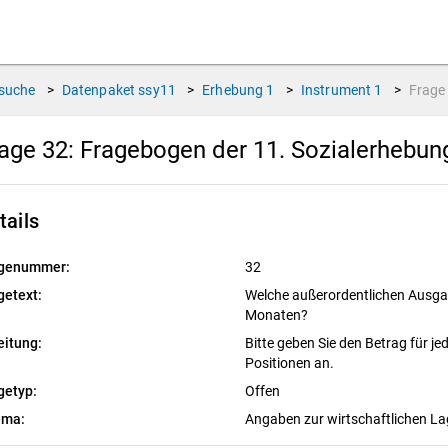
suche
>
Datenpaket
ssy11
>
Erhebung
1
>
Instrument
1
>
Frag
age 32:
Fragebogen der 11. Sozialerhebu
tails
genummer:
32
getext:
Welche außerordentlichen Ausgab
Monaten?
eitung:
Bitte geben Sie den Betrag für j
Positionen an.
getyp:
Offen
ema:
Angaben zur wirtschaftlichen L