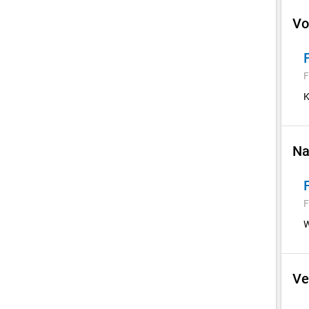
Vo
F
K
Na
F
W
Ve
E