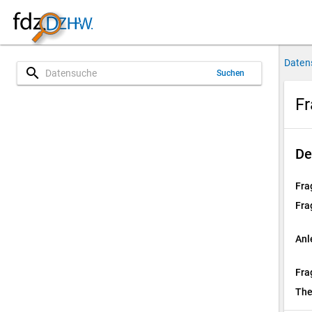
Daten
search
Suchen
Fr
De
Fra
Fra
Anl
Fra
Th