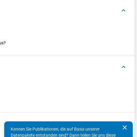
keyboard_arrow_up
aus?
keyboard_arrow_up
keyboard_arrow_up
clear
Kennen Sie Publikationen, die auf Basis unserer
Datenpakete entstanden sind? Dann teilen Sie uns diese