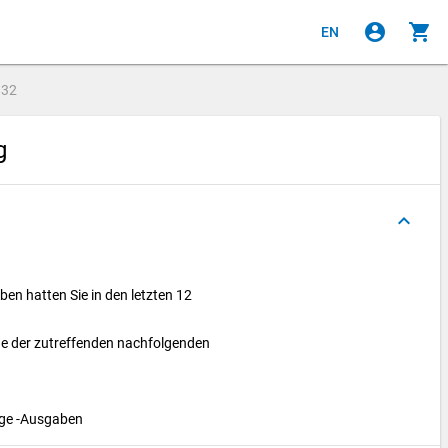
account_circle
shopping_cart
EN
e
32
ng
keyboard_arrow_up
en hatten Sie in den letzten 12
ede der zutreffenden nachfolgenden
age -Ausgaben