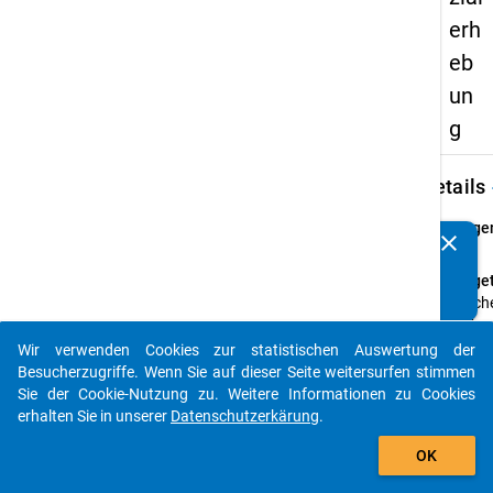
erh
eb
un
g
keybo
Details
Frage
clear
Kennen Sie Publikationen, die auf Basis unserer
32
Datenpakete entstanden sind? Dann teilen Sie uns diese
Fraget
bitte mit...
Welch
außero
Ausga
Wir verwenden Cookies zur statistischen Auswertung der
auto_stories
Sie in
Besucherzugriffe. Wenn Sie auf dieser Seite weitersurfen stimmen
12 Mo
Sie der Cookie-Nutzung zu. Weitere Informationen zu Cookies
erhalten Sie in unserer
Datenschutzerkärung
.
Anleit
add_shopping_cart
Bitte 
OK
den Be
jede d