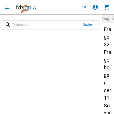
menu
account_circle
shopping_cart
EN
Frage
3
search
Suchen
Fra
ge
32:
Fra
ge
bo
ge
n
der
11.
So
zial