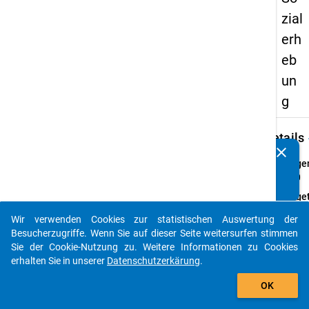
zial
erh
eb
un
g
keybo
Details
clear
Kennen Sie Publikationen, die auf Basis unserer
Frage
Datenpakete entstanden sind? Dann teilen Sie uns diese
35.0
bitte mit...
Fraget
Erhiel
Wir verwenden Cookies zur statistischen Auswertung der
irgend
auto_stories
Besucherzugriffe. Wenn Sie auf dieser Seite weitersurfen stimmen
seit S
Sie der Cookie-Nutzung zu. Weitere Informationen zu Cookies
Ausbi
erhalten Sie in unserer
Datenschutzerkärung
.
nach 
add_shopping_cart
Frage
OK
Einfa