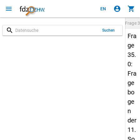
menu
account_circle
shopping_cart
EN
Frage
3
search
Suchen
Fra
ge
35.
0:
Fra
ge
bo
ge
n
der
11.
So