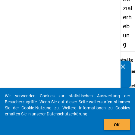
zial
erh
eb
un
g
keybo
Details
clear
Kennen Sie Publikationen, die auf Basis unserer
Frage
Datenpakete entstanden sind? Dann teilen Sie uns diese
36.0
bitte mit...
Fraget
Falls 
Wir verwenden Cookies zur statistischen Auswertung der
Semest
auto_stories
Besucherzugriffe. Wenn Sie auf dieser Seite weitersurfen stimmen
Ausbi
Sie der Cookie-Nutzung zu. Weitere Informationen zu Cookies
nach 
erhalten Sie in unserer
Datenschutzerkärung
.
erhalt
add_shopping_cart
das?
OK
Frage