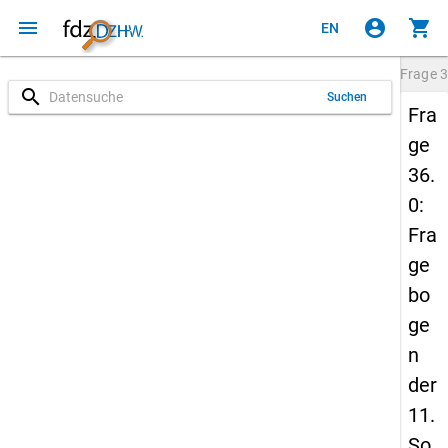
menu
account_circle
shopping_cart
EN
Frage
3
search
Suchen
Fra
ge
36.
0:
Fra
ge
bo
ge
n
der
11.
So