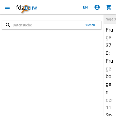
menu
account_circle
shopping_cart
EN
Frage
3
search
Suchen
Fra
ge
37.
0:
Fra
ge
bo
ge
n
der
11.
So