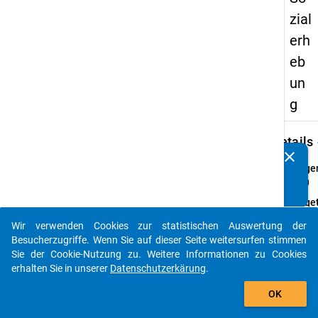
zial
erh
eb
un
g
keybo
Details
clear
Kennen Sie Publikationen, die auf Basis unserer
Frage
Datenpakete entstanden sind? Dann teilen Sie uns diese
37.0
bitte mit...
Fraget
In we
Wir verwenden Cookies zur statistischen Auswertung der
Umfa
auto_stories
Besucherzugriffe. Wenn Sie auf dieser Seite weitersurfen stimmen
waren 
Sie der Cookie-Nutzung zu. Weitere Informationen zu Cookies
den f
erhalten Sie in unserer
Datenschutzerkärung
.
Zeitr
add_shopping_cart
neben
OK
Studi
erwer