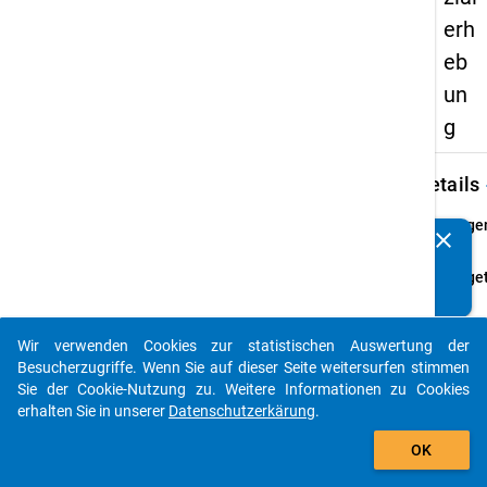
erh
eb
un
g
keybo
Details
Frage
clear
Kennen Sie Publikationen, die auf Basis unserer
38
Datenpakete entstanden sind? Dann teilen Sie uns diese
Fraget
bitte mit...
Wo
nehm
Sie in 
Wir verwenden Cookies zur statistischen Auswertung der
auto_stories
Regel
Besucherzugriffe. Wenn Sie auf dieser Seite weitersurfen stimmen
währe
Sie der Cookie-Nutzung zu. Weitere Informationen zu Cookies
des
erhalten Sie in unserer
Datenschutzerkärung
.
Semes
add_shopping_cart
OK
die
Mahlz