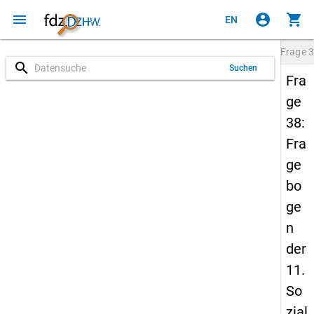
menu
account_circle
shopping_cart
EN
Frage
3
search
Suchen
Fra
ge
38:
Fra
ge
bo
ge
n
der
11.
So
zial