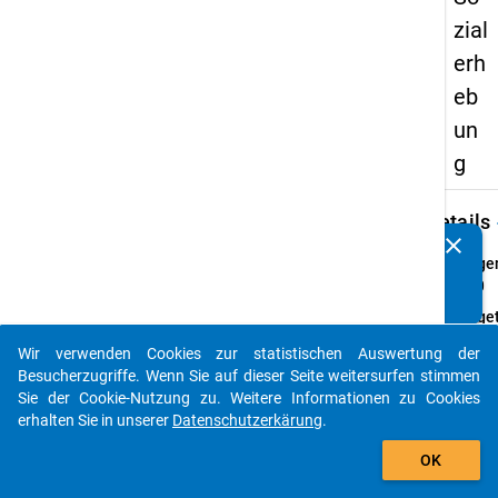
zial
erh
eb
un
g
keybo
Details
clear
Kennen Sie Publikationen, die auf Basis unserer
Frage
Datenpakete entstanden sind? Dann teilen Sie uns diese
44.0
bitte mit...
Fraget
Famil
Wir verwenden Cookies zur statistischen Auswertung der
auto_stories
Frage
Besucherzugriffe. Wenn Sie auf dieser Seite weitersurfen stimmen
Einfa
Sie der Cookie-Nutzung zu. Weitere Informationen zu Cookies
erhalten Sie in unserer
Datenschutzerkärung
.
Them
add_shopping_cart
Angab
OK
zu Ihr
Perso