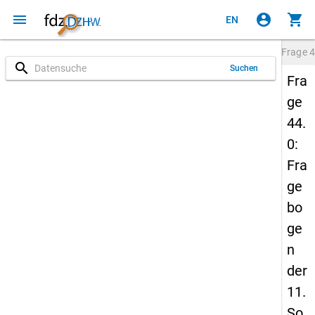
menu
account_circle
shopping_cart
EN
Frage
4
search
Suchen
Fra
ge
44.
0:
Fra
ge
bo
ge
n
der
11.
So