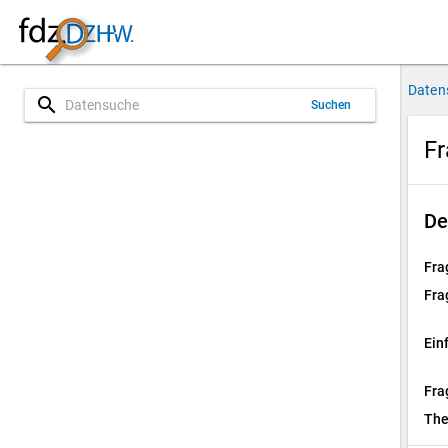
Daten
search
Suchen
Fr
De
Fra
Fra
Ein
Fra
Th