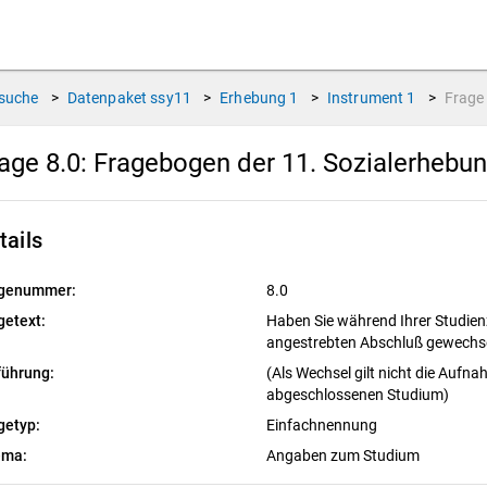
suche
>
Datenpaket
ssy11
>
Erhebung
1
>
Instrument
1
>
Frag
age 8.0:
Fragebogen der 11. Sozialerhebu
tails
genummer:
8.0
getext:
Haben Sie während Ihrer Studien
angestrebten Abschluß gewechs
führung:
(Als Wechsel gilt nicht die Auf
abgeschlossenen Studium)
getyp:
Einfachnennung
ema:
Angaben zum Studium