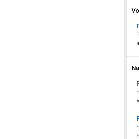
Vo
F
B
Na
F
A
F
H