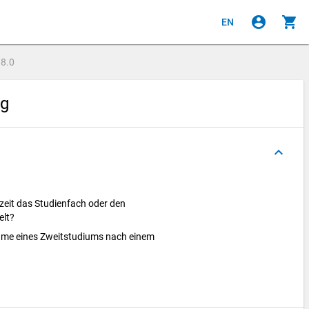
account_circle
shopping_cart
EN
e
8.0
ng
keyboard_arrow_up
zeit das Studienfach oder den
elt?
nahme eines Zweitstudiums nach einem