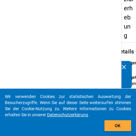
erh
eb
un
g
keybo
Details
Frage
clear
Kennen Sie Publikationen, die auf Basis unserer
8.0
Datenpakete entstanden sind? Dann teilen Sie uns diese
Fraget
bitte mit...
Haben
währe
Ihrer
Wir verwenden Cookies zur statistischen Auswertung der
auto_stories
Studie
Besucherzugriffe. Wenn Sie auf dieser Seite weitersurfen stimmen
das
Sie der Cookie-Nutzung zu. Weitere Informationen zu Cookies
Studi
erhalten Sie in unserer
Datenschutzerkärung
.
oder 
add_shopping_cart
OK
anges
Absch