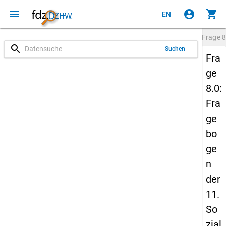
menu
account_circle
shopping_cart
EN
Frage
8
search
Suchen
Fra
ge
8.0:
Fra
ge
bo
ge
n
der
11.
So
zial