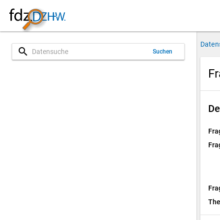
Daten
search
Suchen
Fr
De
Fra
Fra
Fra
Th