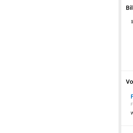
Bi
Vo
F
W