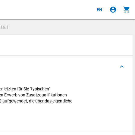
account_circle
shopping_cart
EN
e
16.1
keyboard_arrow_up
 letzten für Sie "typischen"
n Erwerb von Zusatzqualifikationen
) aufgewendet, die über das eigentliche