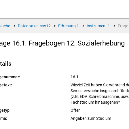
suche
>
Datenpaket
ssy12
>
Erhebung
1
>
Instrument
1
>
Frag
age 16.1:
Fragebogen 12. Sozialerhebung
tails
genummer:
16.1
getext:
Wieviel Zeit haben Sie während der
Semesterwoche insgesamt für de
(z.B. EDV, Schreibmaschine, usw.
Fachstudium hinausgehen?
getyp:
Offen
ema:
Angaben zum Studium