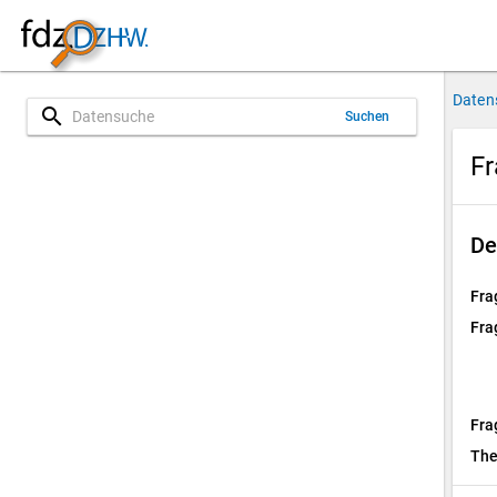
Daten
search
Suchen
Fr
De
Fra
Fra
Fra
Th