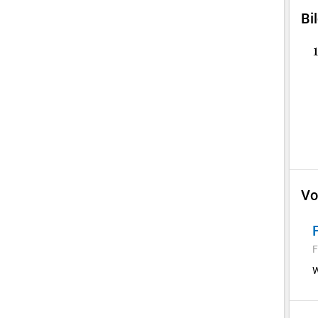
Bi
Vo
F
W