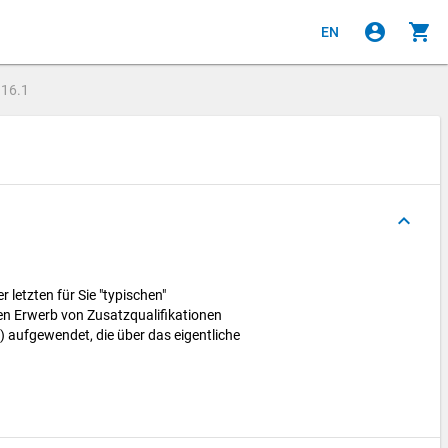
account_circle
shopping_cart
EN
e
16.1
keyboard_arrow_up
 letzten für Sie "typischen"
n Erwerb von Zusatzqualifikationen
) aufgewendet, die über das eigentliche