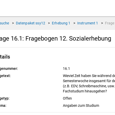
suche
>
Datenpaket
ssy12
>
Erhebung
1
>
Instrument
1
>
Frag
age 16.1:
Fragebogen 12. Sozialerhebung
tails
genummer:
16.1
getext:
Wieviel Zeit haben Sie während der
Semesterwoche insgesamt für de
(z.B. EDV, Schreibmaschine, usw.
Fachstudium hinausgehen?
getyp:
Offen
ema:
Angaben zum Studium