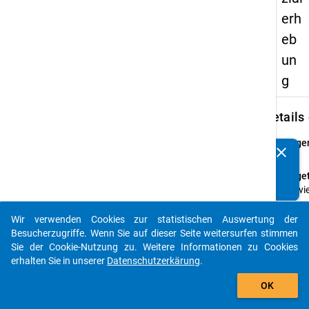
erh
eb
un
g
keybo
Details
Frage
clear
Kennen Sie Publikationen, die auf Basis unserer
25.1
Datenpakete entstanden sind? Dann teilen Sie uns diese
Fraget
bitte mit...
Wie vi
Perso
wohn
Wir verwenden Cookies zur statistischen Auswertung der
auto_stories
außer
Besucherzugriffe. Wenn Sie auf dieser Seite weitersurfen stimmen
Ihnen
Sie der Cookie-Nutzung zu. Weitere Informationen zu Cookies
selbst
erhalten Sie in unserer
Datenschutzerkärung
.
noch i
add_shopping_cart
OK
dieser
Wohn