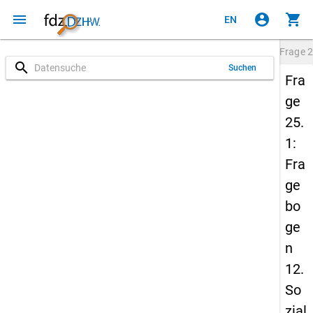
menu
account_circle
shopping_cart
EN
Frage
2
search
Suchen
Fra
ge
25.
1:
Fra
ge
bo
ge
n
12.
So
zial