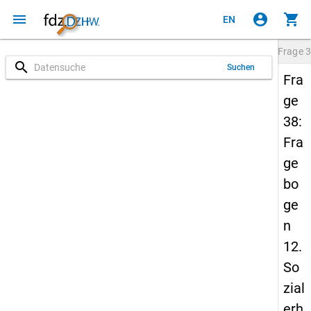
menu
account_circle
shopping_cart
EN
Frage
3
search
Suchen
Fra
ge
38:
Fra
ge
bo
ge
n
12.
So
zial
erh