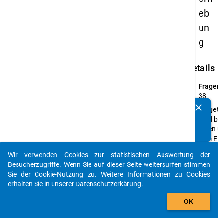
eb
un
g
keybo
Details
Frage
38
clear
Fraget
Kennen Sie Publikationen, die auf Basis unserer
Wird 
Datenpakete entstanden sind? Dann teilen Sie uns diese
Ihnen
bitte mit...
vom E
Ihrer 
Wir verwenden Cookies zur statistischen Auswertung der
gewäh
auto_stories
Besucherzugriffe. Wenn Sie auf dieser Seite weitersurfen stimmen
(elte
Sie der Cookie-Nutzung zu. Weitere Informationen zu Cookies
Förde
erhalten Sie in unserer
Datenschutzerkärung
.
Frage
add_shopping_cart
Einfa
OK
Them