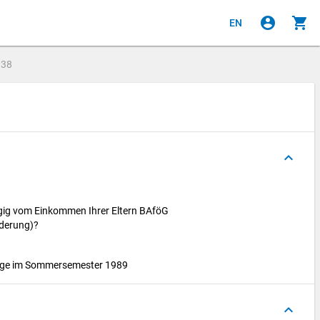
account_circle
shopping_cart
EN
e
38
keyboard_arrow_up
ig vom Einkommen Ihrer Eltern BAföG
rderung)?
Lage im Sommersemester 1989
keyboard_arrow_up