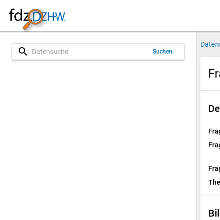
Daten
search
Suchen
Fr
De
Fra
Fra
Fra
Th
Bi