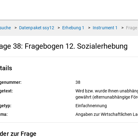
suche
>
Datenpaket
ssy12
>
Erhebung
1
>
Instrument
1
>
Frag
age 38:
Fragebogen 12. Sozialerhebung
tails
genummer:
38
getext:
Wird bzw. wurde Ihnen unabhäng
gewährt (elternunabhängige Fö
getyp:
Einfachnennung
ema:
Angaben zur Wirtschaftlichen 
lder zur Frage