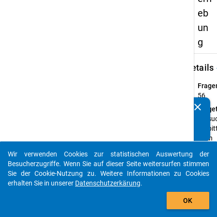
eb
un
g
keybo
Details
Frage
56
clear
Fraget
Kennen Sie Publikationen, die auf Basis unserer
Versu
Datenpakete entstanden sind? Dann teilen Sie uns diese
Sie bit
bitte mit...
oben
genan
Wir verwenden Cookies zur statistischen Auswertung der
Beruf 
auto_stories
Besucherzugriffe. Wenn Sie auf dieser Seite weitersurfen stimmen
Vaters
Sie der Cookie-Nutzung zu. Weitere Informationen zu Cookies
Ihrer 
erhalten Sie in unserer
Datenschutzerkärung
.
in das
add_shopping_cart
Beibla
OK
vorge
Spekt