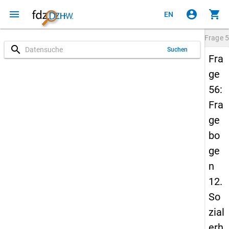
menu
account_circle
shopping_cart
EN
Frage
5
search
Suchen
Fra
ge
56:
Fra
ge
bo
ge
n
12.
So
zial
erh