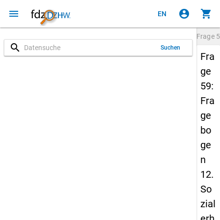
menu
account_circle
shopping_cart
EN
Frage
5
search
Suchen
Fra
ge
59:
Fra
ge
bo
ge
n
12.
So
zial
erh