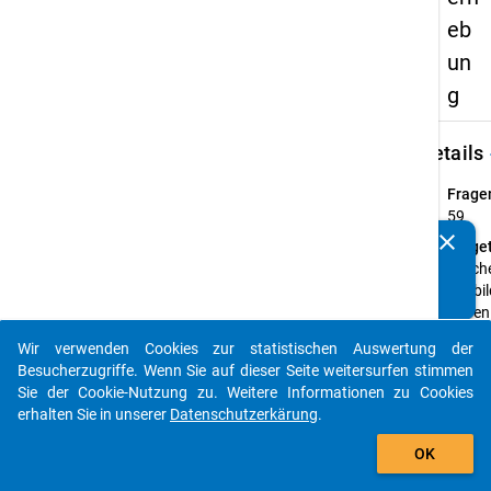
eb
un
g
keybo
Details
Frage
59
clear
Fraget
Kennen Sie Publikationen, die auf Basis unserer
Welche
Datenpakete entstanden sind? Dann teilen Sie uns diese
Ausbi
bitte mit...
haben 
Einfü
Wir verwenden Cookies zur statistischen Auswertung der
auto_stories
Vater
Besucherzugriffe. Wenn Sie auf dieser Seite weitersurfen stimmen
Mutte
Sie der Cookie-Nutzung zu. Weitere Informationen zu Cookies
erhalten Sie in unserer
Datenschutzerkärung
.
Anleit
add_shopping_cart
Bitte
OK
jeweil
nur d