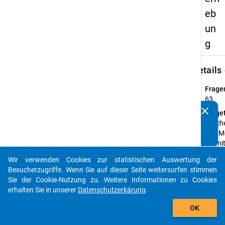
eb
un
g
keybo
Details
Frage
63
clear
Fraget
Kennen Sie Publikationen, die auf Basis unserer
Welche
Datenpakete entstanden sind? Dann teilen Sie uns diese
und Mo
bitte mit...
Sie mi
Freize
Wir verwenden Cookies zur statistischen Auswertung der
auto_stories
Anleit
Besucherzugriffe. Wenn Sie auf dieser Seite weitersurfen stimmen
(Mehr
Sie der Cookie-Nutzung zu. Weitere Informationen zu Cookies
Nennu
erhalten Sie in unserer
Datenschutzerkärung
.
mögli
add_shopping_cart
OK
Frage
Mehrf