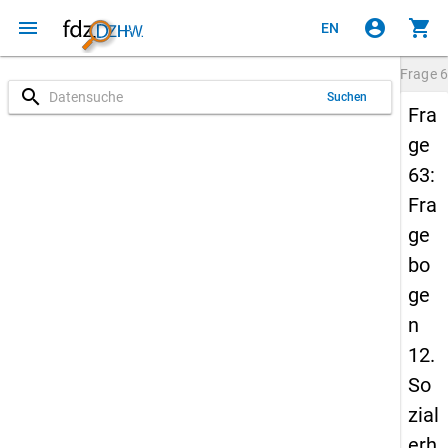
menu
account_circle
shopping_cart
EN
Frage
6
search
Suchen
Fra
ge
63:
Fra
ge
bo
ge
n
12.
So
zial
erh