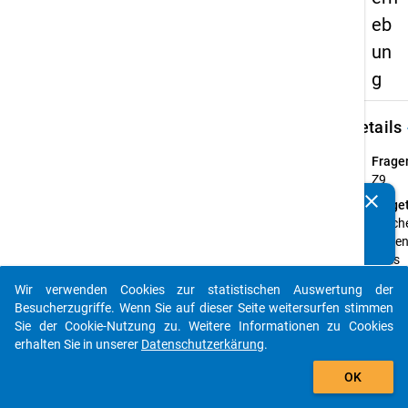
eb
un
g
keybo
Details
Frage
Z9
clear
Fraget
Kennen Sie Publikationen, die auf Basis unserer
Welch
Datenpakete entstanden sind? Dann teilen Sie uns diese
hatten
bitte mit...
Ihres
studi
Wir verwenden Cookies zur statistischen Auswertung der
Ausla
auto_stories
Besucherzugriffe. Wenn Sie auf dieser Seite weitersurfen stimmen
Frage
Sie der Cookie-Nutzung zu. Weitere Informationen zu Cookies
Mehrf
erhalten Sie in unserer
Datenschutzerkärung
.
add_shopping_cart
Vorangegan
OK
Fragen im
Fragebogen