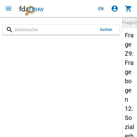
menu
account_circle
shopping_cart
EN
Frage
Z
search
Suchen
Fra
ge
Z9:
Fra
ge
bo
ge
n
12.
So
zial
erh