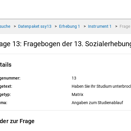
suche
>
Datenpaket
ssy13
>
Erhebung
1
>
Instrument
1
>
Frag
age 13:
Fragebogen der 13. Sozialerhebu
tails
genummer:
13
getext:
Haben Sie Ihr Studium unterbro
getyp:
Matrix
ema:
Angaben zum Studienablauf
lder zur Frage