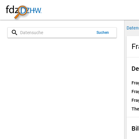
Daten
search
Suchen
Fr
De
Fra
Fra
Fra
Th
Bi