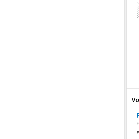
Vo
F
E