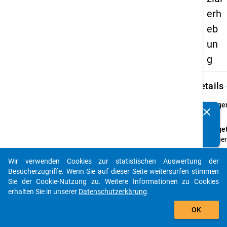
erh
eb
un
g
keybo
Details
Frage
clear
Kennen Sie Publikationen, die auf Basis unserer
18
Datenpakete entstanden sind? Dann teilen Sie uns diese
Fraget
bitte mit...
Planen
weiter
Ihres 
Wir verwenden Cookies zur statistischen Auswertung der
auto_stories
einen
Besucherzugriffe. Wenn Sie auf dieser Seite weitersurfen stimmen
Hochs
Sie der Cookie-Nutzung zu. Weitere Informationen zu Cookies
erhalten Sie in unserer
Datenschutzerkärung
.
Frage
add_shopping_cart
Einfa
OK
Them