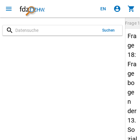
menu
account_circle
shopping_cart
EN
Frage
1
search
Suchen
Fra
ge
18:
Fra
ge
bo
ge
n
der
13.
So
zial