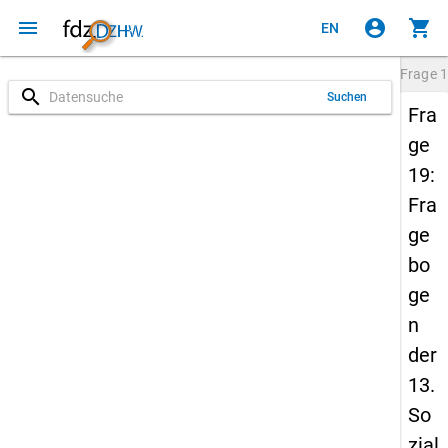
menu
account_circle
shopping_cart
EN
Frage
1
search
Suchen
Fra
ge
19:
Fra
ge
bo
ge
n
der
13.
So
zial