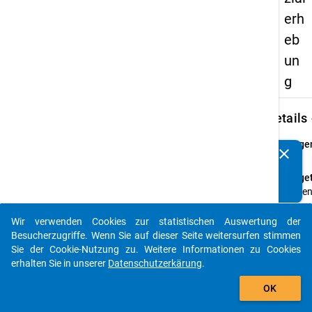
erh
eb
un
g
keybo
Details
Frage
clear
Kennen Sie Publikationen, die auf Basis unserer
19
Datenpakete entstanden sind? Dann teilen Sie uns diese
Fraget
bitte mit...
Haben 
im
Zusa
Wir verwenden Cookies zur statistischen Auswertung der
auto_stories
mit Ih
Besucherzugriffe. Wenn Sie auf dieser Seite weitersurfen stimmen
Studi
Sie der Cookie-Nutzung zu. Weitere Informationen zu Cookies
(studi
erhalten Sie in unserer
Datenschutzerkärung
.
im Au
add_shopping_cart
OK
aufge
Anleit